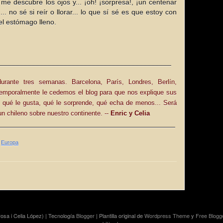
 me descubre los ojos y... ¡oh! ¡sorpresa!, ¡un centenar
 no sé si reír o llorar... lo que sí sé es que estoy con
l estómago lleno.
___________________________________________
urante tres semanas. Barcelona, París, Londres, Berlín,
mporalmente le cedemos el blog para que nos explique sus
 qué le gusta, qué le sorprende, qué echa de menos... Será
un chileno sobre nuestro continente. --
Enric y Celia
____________________________________________
,
Europa
osa i Celia López) | Tecnología
Blogger
| Plantilla original de
Wordpress Theme
y
Free Blogg