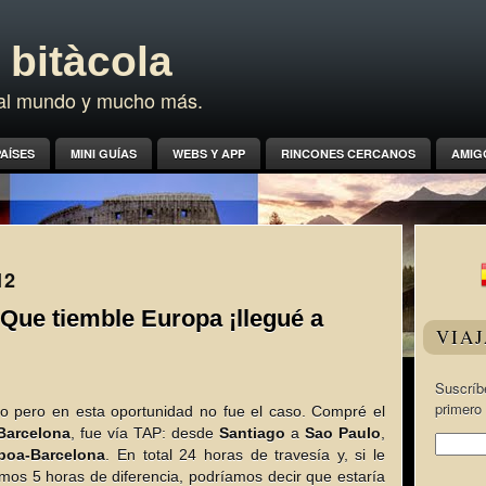
bitàcola
a al mundo y mucho más.
AÍSES
MINI GUÍAS
WEBS Y APP
RINCONES CERCANOS
AMIG
12
 Que tiemble Europa ¡llegué a
VIA
Suscríbe
primero 
o pero en esta oportunidad no fue el caso. Compré el
Barcelona
, fue vía TAP: desde
Santiago
a
Sao Paulo
,
boa-Barcelona
. En total 24 horas de travesía y, si le
s 5 horas de diferencia, podríamos decir que estaría