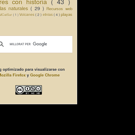
res con historia
( 43 )
llas naturales
( 29 )
Recursos web
playas
Volcanes
( 2 )
etnias
( 4 )
MCatSur
( 1 )
g optimizado para visualizarse con
ozilla Firefox
y
Google Chrome