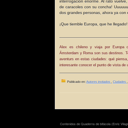
interrogación enorme. Al rato vuelve,
de caracoles con su concha! Uuuuuu...
dos grandes personas, ahora ya con e
¡Que tiemble Europa, que he llegado!
______________________________
Alex es chileno y viaja por Europa d
Ámsterdam y Roma son sus destinos. Te
aventurs en estas ciudades: qué piensa,
interesante conocer el punto de vista de 
______________________________
Publicado en:
Autores invitados
,
Ciudades
Contenidos de Quaderns de bitàcola (Enric Vilagr