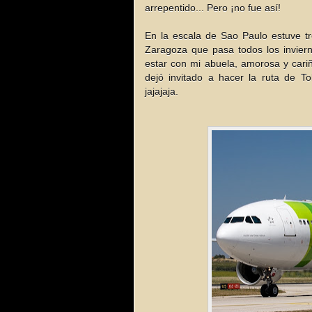
arrepentido... Pero ¡no fue así!
En la escala de Sao Paulo estuve tr
Zaragoza que pasa todos los invier
estar con mi abuela, amorosa y car
dejó invitado a hacer la ruta de T
jajajaja.