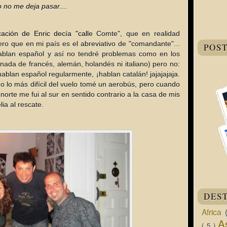
 no me deja pasar....
ación de Enric decía "cal
le Comte", que en realidad
ro que en mi país es el abreviativo de "comandante"...
POS
blan español y así no tendré problemas como en los
 nada de francés, alemán, holandés ni italiano) pero no:
ablan español regularmente, ¡hablan catalán! jajajajaja.
lo más difícil del vuelo tomé un aerobús, pero cuando
norte me fui al sur en sentido contrario a la casa de mis
lia al rescate.
DES
Africa
A
( 5 )