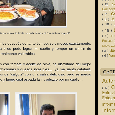
( 12 )
Be
Camboy
C
( 7 )
( 8 )
Co
( 10 )
( 19 )
pañola, la tabla de embutidos y el "pa amb tomaquet"
( 7 )
Ho
Pascua
erlos después de tanto tiempo, seis meses exactamente,
Nueva Ze
a ellos pude lograr mi sueño y romper un sin fin de
Su
( 3 )
realmente valorables.
( 6 )
Van
con tomate y aceite de oliva, he disfrutado del mejor
hichones y quesos increíbles... ¡ya me siento catalán!.
CAT
nos "calçots" con una salsa deliciosa, pero es medio
Auto
ito y luego cual espada la introduzco por mi cuello...
C
( 6 )
Entrev
Fotogr
Infor
Info