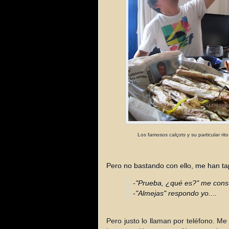
Los famosos calçots y su particular rito
Pero no bastando con ello, me han tapa
-"Prueba, ¿qué es?" me cons
-"Almejas" respondo yo....
Pero justo lo llaman por teléfono. Me