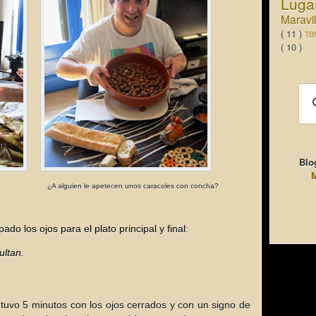
Luga
Maravi
( 11 )
TB
( 10 )
Blo
M
¿A alguien le apetecen unos caracoles con concha?
do los ojos para el plato principal y final:
ultan.
 tuvo 5 minutos con los ojos cerrados y con un signo de