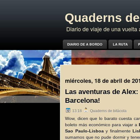
Quaderns de 
Diario de viaje de una vuelt
DIARIO DE A BORDO
LA RUTA
P
miércoles, 18 de abril de 20
Las aventuras de Alex:
Barcelona!
13:18
Quaderns de bitàcola
Wow, dicen que lo barato cuesta car
boleto más económico para viajar a
Sao Paulo-Lisboa
y finalmente
Lis
sumamos que no pude dormir y tenemo