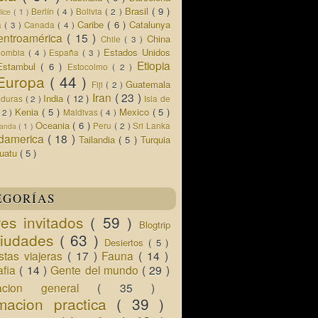
Brasil
( 9 )
Berlín
( 4 )
Bolivia
( 2 )
lice
( 1 )
Caribe
( 6 )
Catalunya
a
( 3 )
Canada
( 4 )
entroamérica
( 15 )
China
Chile
( 3 )
Estados Unidos
lombia
( 4 )
España
( 3 )
Etiopia
Estambul
( 6 )
Estocolmo
( 2 )
Europa
( 44 )
Guatemala
Fiji
( 2 )
Iran
( 23 )
India
( 12 )
nduras
( 2 )
Isla de
Kenia
( 5 )
Mexico
( 5 )
( 2 )
Maldivas
( 4 )
Oceania
( 6 )
Peru
( 2 )
Sri Lanka
landa
( 1 )
damerica
( 18 )
Tailandia
( 5 )
Turquia
uatu
( 5 )
EGORÍAS
res invitados
( 59 )
Blogtrip
iudades
( 63 )
Desiertos
( 5 )
istas viajeras
( 17 )
Fauna
( 14 )
afia
( 14 )
Gente del mundo
( 29 )
macion general
( 35 )
rmacion practica
( 39 )