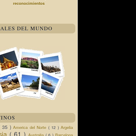
reconocimientos
TALES DEL MUNDO
TINOS
( 35 )
America del Norte
( 12 )
Argelia
sia
( 61 )
Australia
( 6 )
Barcelona