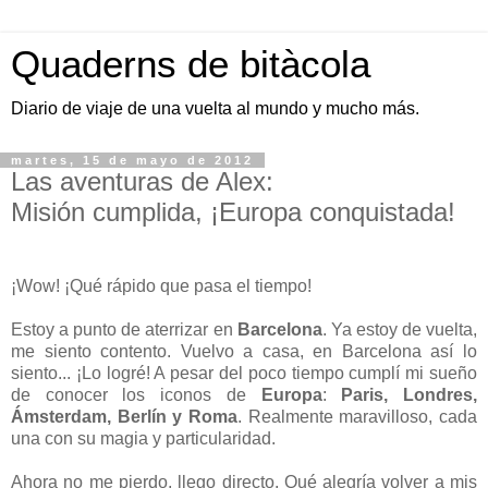
Quaderns de bitàcola
Diario de viaje de una vuelta al mundo y mucho más.
martes, 15 de mayo de 2012
Las aventuras de Alex:
Misión cumplida, ¡Europa conquistada!
¡Wow! ¡Qué rápido que pasa el tiempo!
Estoy a punto de aterrizar en
Barcelona
. Ya estoy de vuelta,
me siento contento. Vuelvo a casa, en Barcelona así lo
siento... ¡Lo logré! A pesar del poco tiempo cumplí mi sueño
de conocer los iconos de
Europa
:
Paris, Londres,
Ámsterdam, Berlín y Roma
. Realmente maravilloso, cada
una con su magia y particularidad.
Ahora no me pierdo, llego directo. Qué alegría volver a mis