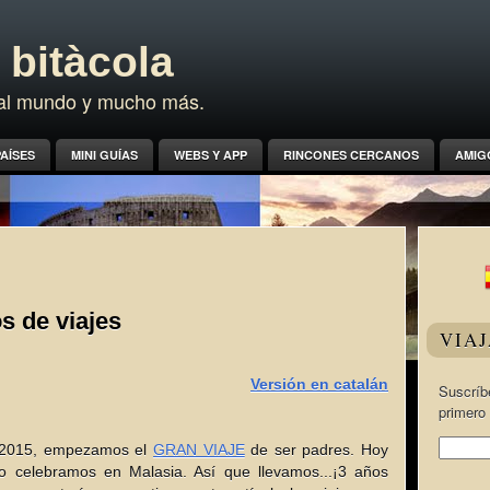
bitàcola
a al mundo y mucho más.
AÍSES
MINI GUÍAS
WEBS Y APP
RINCONES CERCANOS
AMIG
os de viajes
VIA
Versión en catalán
Suscríbe
primero 
e 2015, empezamos el
GRAN VIAJE
de ser padres. Hoy
lo celebramos en Malasia. Así que llevamos...¡3 años