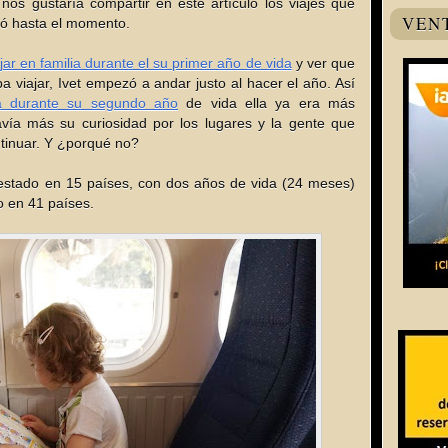
 nos gustaría compartir en este artículo los viajes que
VEN
ó hasta el momento.
ajar en familia durante el su primer año de vida
y ver que
 viajar, Ivet empezó a andar justo al hacer el año. Así
ia durante su segundo año
de vida ella ya era más
ía más su curiosidad por los lugares y la gente que
tinuar. Y ¿porqué no?
estado en 15 países, con dos años de vida (24 meses)
o en 41 países.