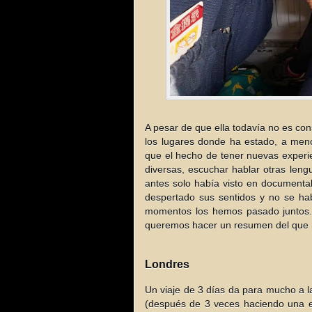
A pesar de que ella todavía no es co
los lugares donde ha estado, a men
que el hecho de tener nuevas experie
diversas, escuchar hablar otras len
antes solo había visto en documenta
despertado sus sentidos y no se ha
momentos los hemos pasado juntos.
queremos hacer un resumen del que ha
Londres
Un viaje de 3 días da para mucho a l
(después de 3 veces haciendo una e