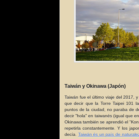
Taiwán y Okinawa (Japón)
Taiwán fue el último viaje del 2017, 
que decir que la Torre Taipei 101 
puntos de la ciudad, no paraba de de
decir "hola" en taiwanés (igual que e
Okinawa también se aprendió el “Koni
repetirla constantemente. Y los ja
decía.
Taiwán és un país de naturale