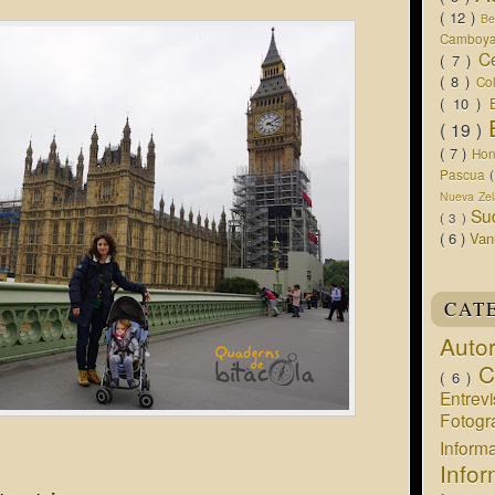
( 12 )
Be
Camboy
C
( 7 )
( 8 )
Co
( 10 )
( 19 )
( 7 )
Ho
Pascua
Nueva Ze
Su
( 3 )
( 6 )
Van
CAT
Auto
C
( 6 )
Entrev
Fotogr
Infor
Info