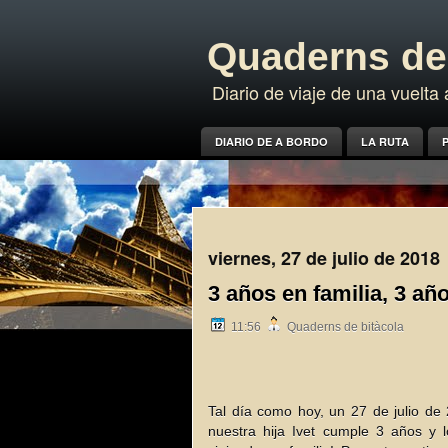
Quaderns de 
Diario de viaje de una vuelt
DIARIO DE A BORDO
LA RUTA
P
viernes, 27 de julio de 2018
3 años en familia, 3 añ
11:56
Quaderns de bitàcola
Tal día como hoy, un 27 de julio d
nuestra hija Ivet cumple 3 años y 