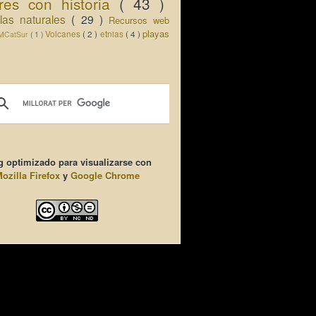
res con historia
( 43 )
llas naturales
( 29 )
Recursos web
playas
Volcanes
( 2 )
etnias
( 4 )
MCatSur
( 1 )
g optimizado para visualizarse con
ozilla Firefox
y
Google Chrome