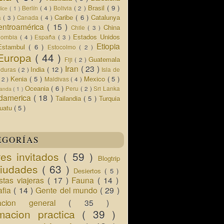
Brasil
( 9 )
Berlín
( 4 )
Bolivia
( 2 )
lice
( 1 )
Caribe
( 6 )
Catalunya
a
( 3 )
Canada
( 4 )
entroamérica
( 15 )
China
Chile
( 3 )
Estados Unidos
lombia
( 4 )
España
( 3 )
Etiopia
Estambul
( 6 )
Estocolmo
( 2 )
Europa
( 44 )
Guatemala
Fiji
( 2 )
Iran
( 23 )
India
( 12 )
nduras
( 2 )
Isla de
Kenia
( 5 )
Mexico
( 5 )
( 2 )
Maldivas
( 4 )
Oceania
( 6 )
Peru
( 2 )
Sri Lanka
landa
( 1 )
damerica
( 18 )
Tailandia
( 5 )
Turquia
uatu
( 5 )
EGORÍAS
res invitados
( 59 )
Blogtrip
iudades
( 63 )
Desiertos
( 5 )
istas viajeras
( 17 )
Fauna
( 14 )
afia
( 14 )
Gente del mundo
( 29 )
macion general
( 35 )
rmacion practica
( 39 )