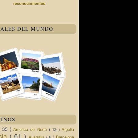
reconocimientos
TALES DEL MUNDO
TINOS
( 35 )
America del Norte
( 12 )
Argelia
sia
( 61 )
Australia
( 6 )
Barcelona