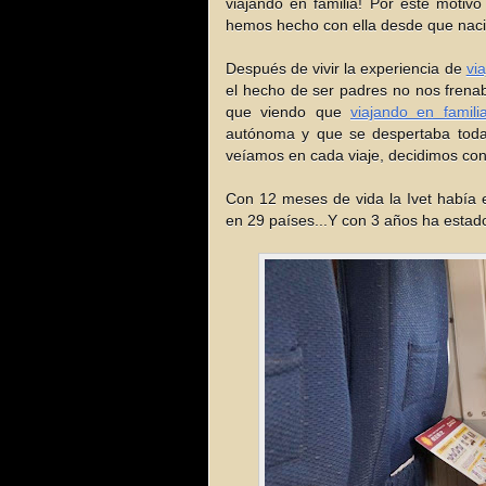
viajando en familia! Por este motivo
hemos hecho con ella desde que naci
Después de vivir la experiencia de
vi
el hecho de ser padres no nos frenaba
que viendo que
viajando en famil
autónoma y que se despertaba todav
veíamos en cada viaje, decidimos con
Con 12 meses de vida la Ivet había 
en 29 países...Y con 3 años ha estad