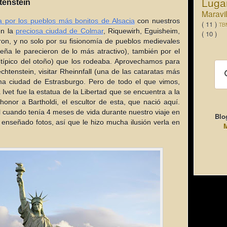
Luga
tenstein
Maravi
a por los pueblos más bonitos de Alsacia
con nuestros
( 11 )
TB
en la
preciosa ciudad de Colmar
, Riquewirh, Eguisheim,
( 10 )
ron, y no solo por su fisionomía de pueblos medievales
eña le parecieron de lo más atractivo), también por el
(típico del otoño) que los rodeaba. Aprovechamos para
htenstein, visitar Rheinnfall (una de las cataratas más
ma ciudad de Estrasburgo. Pero de todo el que vimos,
Ivet fue la estatua de la Libertad que se encuentra a la
onor a Bartholdi, el escultor de esta, que nació aquí.
l cuando tenía 4 meses de vida durante nuestro viaje en
Blo
enseñado fotos, así que le hizo mucha ilusión verla en
M