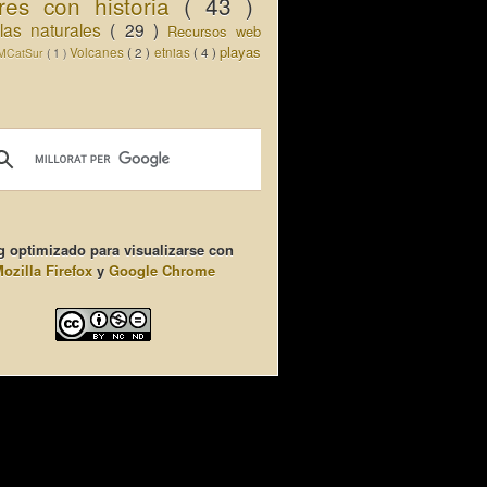
res con historia
( 43 )
llas naturales
( 29 )
Recursos web
playas
Volcanes
( 2 )
etnias
( 4 )
MCatSur
( 1 )
g optimizado para visualizarse con
ozilla Firefox
y
Google Chrome