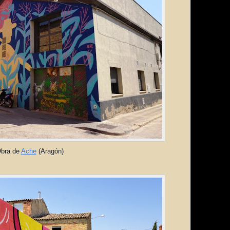
bra de
Ache
(Aragón)