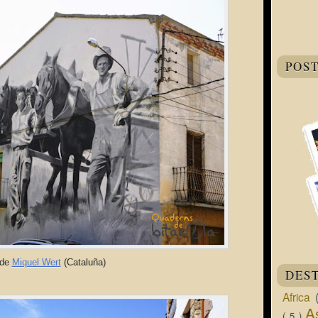
POS
 de
Miquel Wert
(Cataluña)
DES
Africa
A
( 5 )