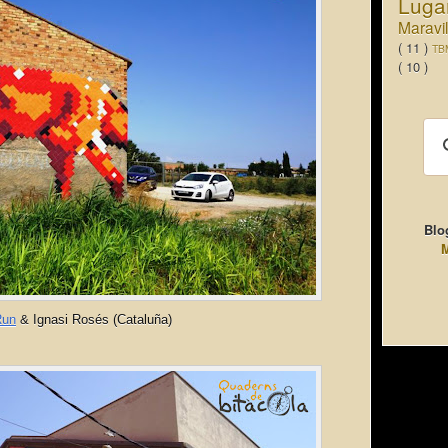
Luga
Maravi
( 11 )
TB
( 10 )
Blo
M
Run
& Ignasi Rosés (Cataluña)