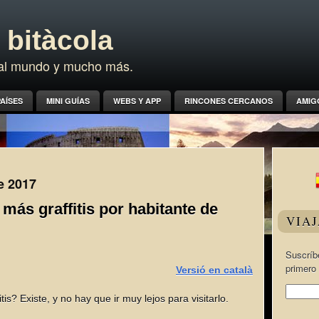
bitàcola
a al mundo y mucho más.
AÍSES
MINI GUÍAS
WEBS Y APP
RINCONES CERCANOS
AMIG
e 2017
 más graffitis por habitante de
VIA
Suscríbe
primero 
Versió en català
is? Existe, y no hay que ir muy lejos para visitarlo.