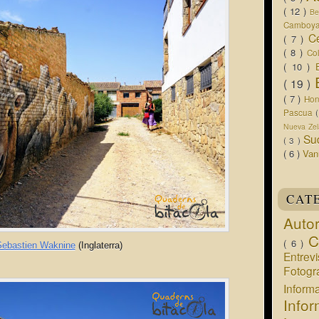
( 12 )
Be
Camboy
C
( 7 )
( 8 )
Co
( 10 )
( 19 )
( 7 )
Ho
Pascua
Nueva Ze
Su
( 3 )
( 6 )
Van
CAT
Auto
C
( 6 )
Sebastien Waknine
(Inglaterra)
Entrev
Fotogr
Infor
Info