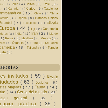
Brasil
( 9 )
Berlín
( 4 )
Bolivia
( 2 )
lice
( 1 )
Caribe
( 6 )
Catalunya
a
( 3 )
Canada
( 4 )
entroamérica
( 15 )
China
Chile
( 3 )
Estados Unidos
lombia
( 4 )
España
( 3 )
Etiopia
Estambul
( 6 )
Estocolmo
( 2 )
Europa
( 44 )
Guatemala
Fiji
( 2 )
Iran
( 23 )
India
( 12 )
nduras
( 2 )
Isla de
Kenia
( 5 )
Mexico
( 5 )
( 2 )
Maldivas
( 4 )
Oceania
( 6 )
Peru
( 2 )
Sri Lanka
landa
( 1 )
damerica
( 18 )
Tailandia
( 5 )
Turquia
uatu
( 5 )
EGORÍAS
res invitados
( 59 )
Blogtrip
iudades
( 63 )
Desiertos
( 5 )
istas viajeras
( 17 )
Fauna
( 14 )
afia
( 14 )
Gente del mundo
( 29 )
macion general
( 35 )
rmacion practica
( 39 )