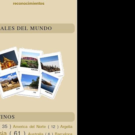
reconocimientos
TALES DEL MUNDO
TINOS
( 35 )
America del Norte
( 12 )
Argelia
sia
( 61 )
Australia
( 6 )
Barcelona