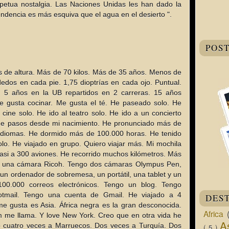
petua nostalgia. Las Naciones Unidas les han dado la
endencia es más esquiva que el agua en el desierto ".
POS
s de altura. Más de 70 kilos. Más de 35 años. Menos de
dos en cada pie. 1,75 dioptrías en cada ojo. Puntual.
U. 5 años en la UB repartidos en 2 carreras. 15 años
 gusta cocinar. Me gusta el té. He paseado solo. He
l cine solo. He ido al teatro solo. He ido a un concierto
de pasos desde mi nacimiento. He pronunciado más de
idiomas. He dormido más de 100.000 horas. He tenido
lo. He viajado en grupo. Quiero viajar más. Mi mochila
 casi a 300 aviones. He recorrido muchos kilómetros. Más
go una cámara Ricoh. Tengo dos cámaras Olympus Pen,
o un ordenador de sobremesa, un portátil, una tablet y un
0.000 correos electrónicos. Tengo un blog. Tengo
tmail. Tengo una cuenta de Gmail. He viajado a 4
DES
me gusta es Asia. África negra es la gran desconocida.
Africa
m me llama. Y love New York. Creo que en otra vida he
A
do cuatro veces a Marruecos. Dos veces a Turquía. Dos
( 5 )