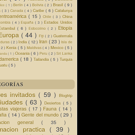
Brasil
( 9 )
Berlín
( 4 )
Bolivia
( 2 )
lice
( 1 )
Caribe
( 6 )
Catalunya
a
( 3 )
Canada
( 4 )
entroamérica
( 15 )
China
Chile
( 3 )
Estados Unidos
lombia
( 4 )
España
( 3 )
Etiopia
Estambul
( 6 )
Estocolmo
( 2 )
Europa
( 44 )
Guatemala
Fiji
( 2 )
Iran
( 23 )
India
( 12 )
nduras
( 2 )
Isla de
Kenia
( 5 )
Mexico
( 5 )
( 2 )
Maldivas
( 4 )
Oceania
( 6 )
Peru
( 2 )
Sri Lanka
landa
( 1 )
damerica
( 18 )
Tailandia
( 5 )
Turquia
uatu
( 5 )
EGORÍAS
res invitados
( 59 )
Blogtrip
iudades
( 63 )
Desiertos
( 5 )
istas viajeras
( 17 )
Fauna
( 14 )
afia
( 14 )
Gente del mundo
( 29 )
macion general
( 35 )
rmacion practica
( 39 )