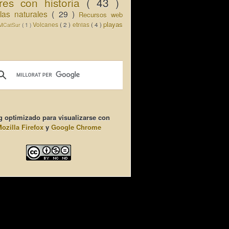
res con historia
( 43 )
llas naturales
( 29 )
Recursos web
playas
Volcanes
( 2 )
etnias
( 4 )
MCatSur
( 1 )
g optimizado para visualizarse con
ozilla Firefox
y
Google Chrome