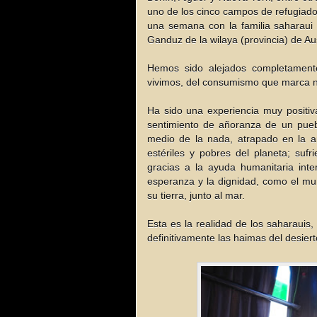
uno de los cinco campos de refugiados
una semana con la familia saharaui 
Ganduz de la wilaya (provincia) de Au
Hemos sido alejados completamente
vivimos, del consumismo que marca nue
Ha sido una experiencia muy positi
sentimiento de añoranza de un pueb
medio de la nada, atrapado en la ar
estériles y pobres del planeta; suf
gracias a la ayuda humanitaria inte
esperanza y la dignidad, como el mu
su tierra, junto al mar.
Esta es la realidad de los saharauis
definitivamente las haimas del desiert