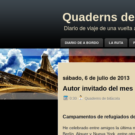
Quaderns de 
Diario de viaje de una vuelt
DIARIO DE A BORDO
LA RUTA
P
sábado, 6 de julio de 2013
Autor invitado del mes 
0:30
Quaderns de bitàcola
Campamentos de refugiados de
He celebrado entre amigos la última n
Berlín, Alguer y Nueva York, entre ot