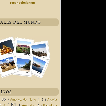
reconocimientos
TALES DEL MUNDO
TINOS
( 35 )
America del Norte
( 12 )
Argelia
sia
( 61 )
Australia
( 6 )
Barcelona