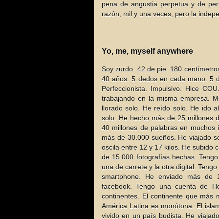
pena de angustia perpetua y de per
razón, mil y una veces, pero la indep
Yo, me, myself anywhere
Soy zurdo. 42 de pie. 180 centímetro
40 años. 5 dedos en cada mano. 5 de
Perfeccionista. Impulsivo. Hice CO
trabajando en la misma empresa. Me
llorado solo. He reído solo. He ido a
solo. He hecho más de 25 millones 
40 millones de palabras en muchos 
más de 30.000 sueños. He viajado so
oscila entre 12 y 17 kilos. He subido
de 15.000 fotografías hechas. Ten
una de carrete y la otra digital. Teng
smartphone. He enviado más de 10
facebook. Tengo una cuenta de Ho
continentes. El continente que más 
América Latina es monótona. El isla
vivido en un país budista. He viaja