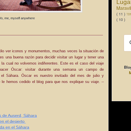
Luga
Maravi
( 11 )
TB
Yo, me, myself anywhere
( 10 )
____________________________________________
sólo ver iconos y monumentos, muchas veces la situación de
 es una buena razón para decidir visitar un lugar y tener una
 la cual no volvemos indiferentes. Este es el caso del viaje
Blo
hacer Óscar: visitar durante una semana un campo de
M
 el Sáhara. Óscar es nuestro invitado del mes de julio y
 le hemos cedido el blog para que nos explique su viaje.
--
s de Auserd, Sáhara
en el desierto
da en el Sáhara