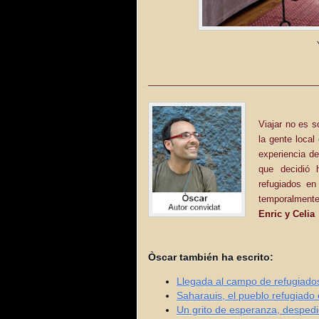
______________________________
Viajar no es 
la gente local
experiencia de
que decidió 
refugiados en
temporalmente
Enric y Celia
Òscar también ha escrito:
Llegada al campo de refugiado
Saharauis, el pueblo refugiado 
Un grito de esperanza, despedi