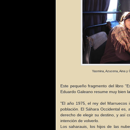
Yasmina, Azucena, Aina y 
Este pequeño fragmento del libro “Es
Eduardo Galeano resume muy bien la s
"El año 1975, el rey del Marruecos i
población. El Sáhara Occidental es, a
derecho de elegir su destino, y así 
intención de volverlo.
Los saharauis, los hijos de las nub