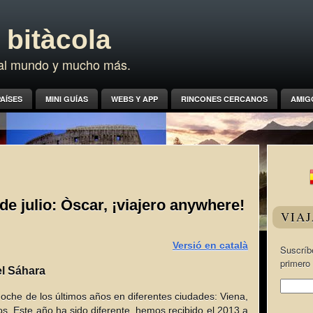
bitàcola
a al mundo y mucho más.
AÍSES
MINI GUÍAS
WEBS Y APP
RINCONES CERCANOS
AMIG
de julio: Òscar, ¡viajero anywhere!
VIA
Versió en català
Suscríbe
primero 
l Sáhara
oche de los últimos años en diferentes ciudades: Viena,
ros. Este año ha sido diferente, hemos recibido el 2013 a