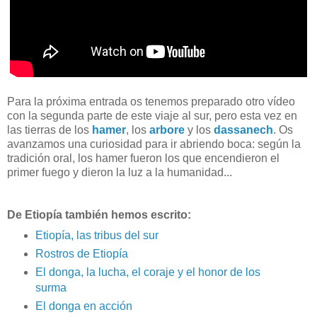
Para la próxima entrada os tenemos preparado otro vídeo
con la segunda parte de este viaje al sur, pero esta vez en
las tierras de los
hamer
, los
arbore
y los
dassanech
. Os
avanzamos una curiosidad para ir abriendo boca: según la
tradición oral, los hamer fueron los que encendieron el
primer fuego y dieron la luz a la humanidad...
De Etiopía también hemos escrito:
Etiopía, las tribus del sur
Rostros de Etiopía
El donga, la lucha, el coraje y el honor de los
surma
El donga en acción