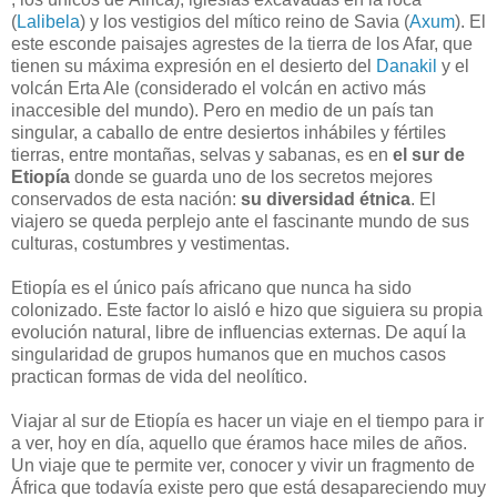
(
Lalibela
) y los vestigios del mítico reino de Savia (
Axum
). El
este esconde paisajes agrestes de la tierra de los Afar, que
tienen su máxima expresión en el desierto del
Danakil
y el
volcán Erta Ale (considerado el volcán en activo más
inaccesible del mundo). Pero en medio de un país tan
singular, a caballo de entre desiertos inhábiles y fértiles
tierras, entre montañas, selvas y sabanas, es en
el sur de
Etiopía
donde se guarda uno de los secretos mejores
conservados de esta nación:
su diversidad étnica
. El
viajero se queda perplejo ante el fascinante mundo de sus
culturas, costumbres y vestimentas.
Etiopía es el único país africano que nunca ha sido
colonizado. Este factor lo aisló e hizo que siguiera su propia
evolución natural, libre de influencias externas. De aquí la
singularidad de grupos humanos que en muchos casos
practican formas de vida del neolítico.
Viajar al sur de Etiopía es hacer un viaje en el tiempo para ir
a ver, hoy en día, aquello que éramos hace miles de años.
Un viaje que te permite ver, conocer y vivir un fragmento de
África que todavía existe pero que está desapareciendo muy