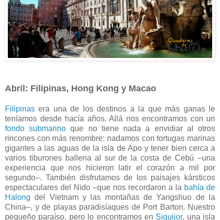
Abril: Filipinas, Hong Kong y Macao
Filipinas
era una de los destinos a la que más ganas le
teníamos desde hacía años. Allá nos encontramos con un
fondo submarino
que no tiene nada a envidiar al otros
rincones con más renombre: nadamos con tortugas marinas
gigantes a las aguas de la isla de Apo y tener bien cerca a
varios tiburones ballena al sur de la costa de Cebú –una
experiencia que nos hicieron latir el corazón a mil por
segundo–. También disfrutamos de los paisajes kársticos
espectaculares del Nido –que nos recordaron a la
bahía de
Halong
del Vietnam y las montañas de Yangshuo
de la
China–, y de playas paradisíaques de Port Barton. Nuestro
pequeño paraíso, pero lo encontramos en
Siquijor
, una isla