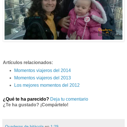
Artículos
relacionado
s:
Momentos viajeros del 2014
Momentos viajeros del 2013
Los mejores momentos del 2012
¿Qué te ha parecido?
Deja tu comentario
¿Te ha gustado? ¡Compártelo!
Quaderns de bitàcola
en
1:29