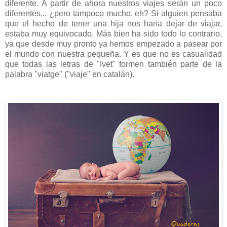
diferente. A partir de ahora nuestros viajes serán un poco
diferentes... ¿pero tampoco mucho, eh? Si alguien pensaba
que el hecho de tener una hija nos haría dejar de viajar,
estaba muy equivocado. Más bien ha sido todo lo contrario,
ya que desde muy pronto ya hemos empezado a pasear por
el mundo con nuestra pequeña. Y es que no es casualidad
que todas las letras de "Ivet" formen también parte de la
palabra "viatge" ("viaje" en catalán).